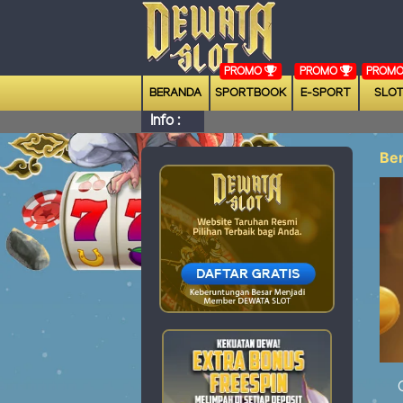
PROMO
PROMO
PROM
BERANDA
SPORTBOOK
E-SPORT
SLO
Info :
Be