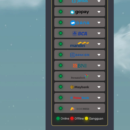
Online
Offline
Gangguan