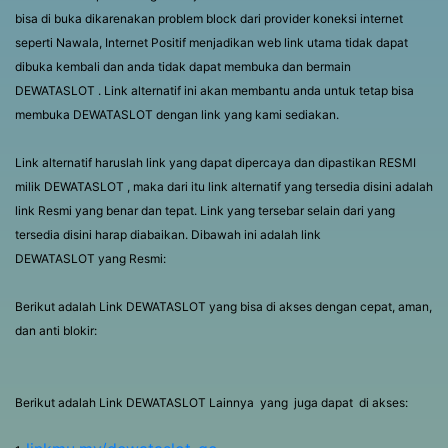
bisa di buka dikarenakan problem block dari provider koneksi internet
seperti Nawala, Internet Positif menjadikan web link utama tidak dapat
dibuka kembali dan anda tidak dapat membuka dan bermain
DEWATASLOT . Link alternatif ini akan membantu anda untuk tetap bisa
membuka DEWATASLOT dengan link yang kami sediakan.
Link alternatif haruslah link yang dapat dipercaya dan dipastikan RESMI
milik DEWATASLOT , maka dari itu link alternatif yang tersedia disini adalah
link Resmi yang benar dan tepat. Link yang tersebar selain dari yang
tersedia disini harap diabaikan. Dibawah ini adalah link
DEWATASLOT yang Resmi:
Berikut adalah Link DEWATASLOT yang bisa di akses dengan cepat, aman,
dan anti blokir:
Berikut adalah Link DEWATASLOT Lainnya yang juga dapat di akses: