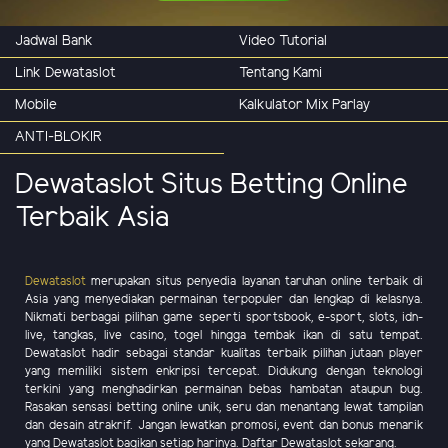
Jadwal Bank
Video Tutorial
Link Dewataslot
Tentang Kami
Mobile
Kalkulator Mix Parlay
ANTI-BLOKIR
Dewataslot Situs Betting Online
Terbaik Asia
Dewataslot
merupakan situs penyedia layanan taruhan online terbaik di
Asia yang menyediakan permainan terpopuler dan lengkap di kelasnya.
Nikmati berbagai pilihan game seperti sportsbook, e-sport, slots, idn-
live, tangkas, live casino, togel hingga tembak ikan di satu tempat.
Dewataslot hadir sebagai standar kualitas terbaik pilihan jutaan player
yang memiliki sistem enkripsi tercepat. Didukung dengan teknologi
terkini yang menghadirkan permainan bebas hambatan ataupun bug.
Rasakan sensasi betting online unik, seru dan menantang lewat tampilan
dan desain atrakrif. Jangan lewatkan promosi, event dan bonus menarik
yang Dewataslot bagikan setiap harinya. Daftar Dewataslot sekarang.