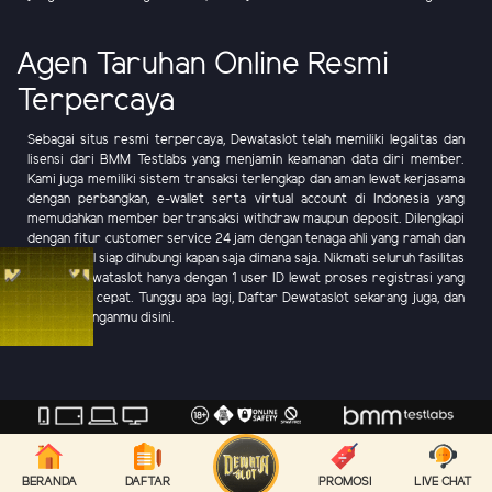
Agen Taruhan Online Resmi
Terpercaya
Sebagai situs resmi terpercaya, Dewataslot telah memiliki legalitas dan
lisensi dari BMM Testlabs yang menjamin keamanan data diri member.
Kami juga memiliki sistem transaksi terlengkap dan aman lewat kerjasama
dengan perbangkan, e-wallet serta virtual account di Indonesia yang
memudahkan member bertransaksi withdraw maupun deposit. Dilengkapi
dengan fitur customer service 24 jam dengan tenaga ahli yang ramah dan
profesional siap dihubungi kapan saja dimana saja. Nikmati seluruh fasilitas
lengkap Dewataslot hanya dengan 1 user ID lewat proses registrasi yang
mudah dan cepat. Tunggu apa lagi, Daftar Dewataslot sekarang juga, dan
raih keuntunganmu disini.
Copyright © - DEWATAGAMES. Seluruh hak cipta dilindungi
BERANDA
DAFTAR
PROMOSI
LIVE CHAT